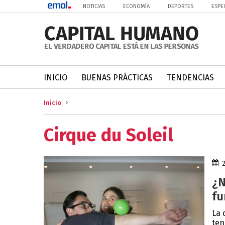
NOTICIAS
ECONOMÍA
DEPORTES
ESPE
INICIO
BUENAS PRÁCTICAS
TENDENCIAS
Inicio
Cirque du Soleil
¿N
fu
La 
ten