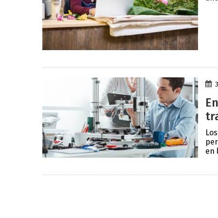
En
tr
Los
per
en 