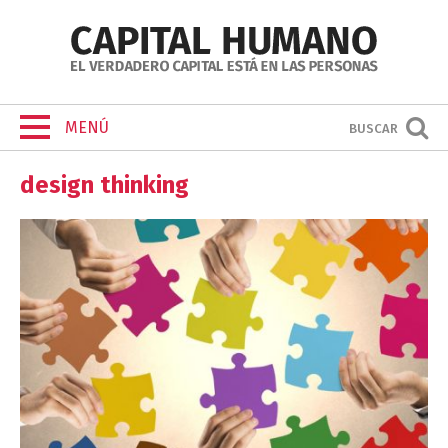
MENÚ
BUSCAR
design thinking