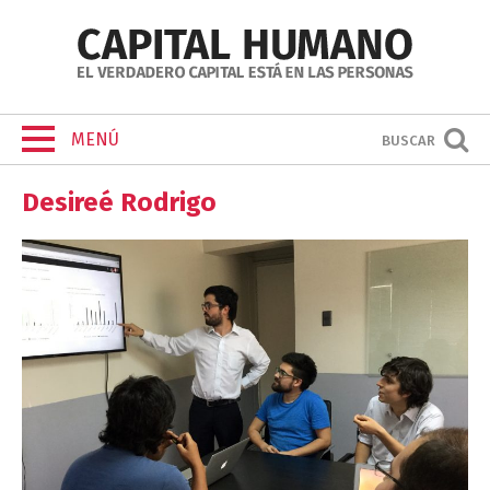
MENÚ
BUSCAR
Desireé Rodrigo