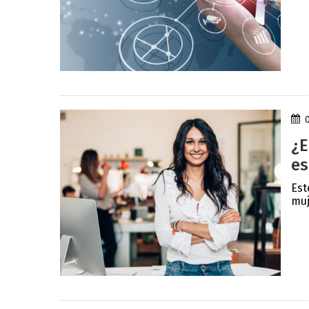
¿E
es
Est
muj