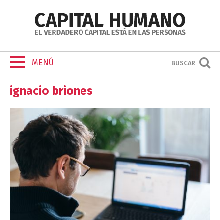
MENÚ
BUSCAR
ignacio briones