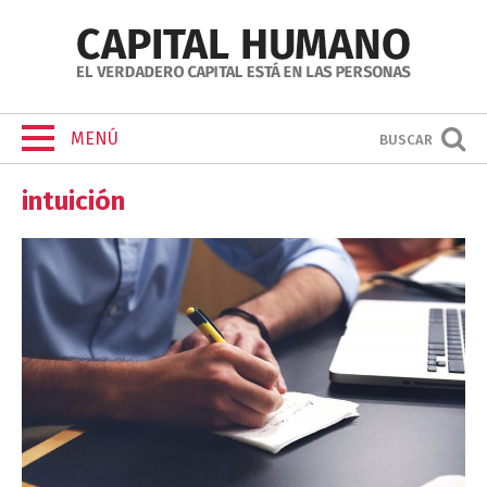
MENÚ
BUSCAR
intuición