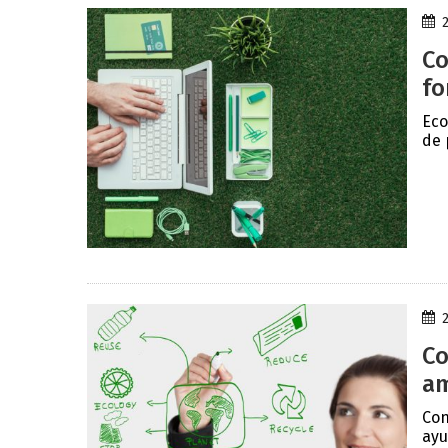
Co
fo
Eco
de 
Co
am
Con
ayu