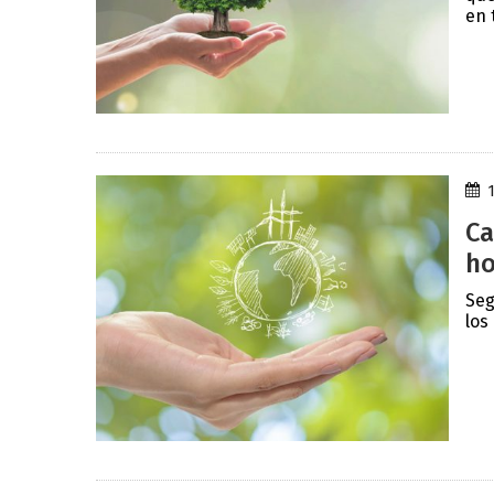
en 
Ca
ho
Seg
los