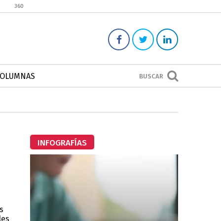
360
COLUMNAS
BUSCAR
INFOGRAFÍAS
s
les