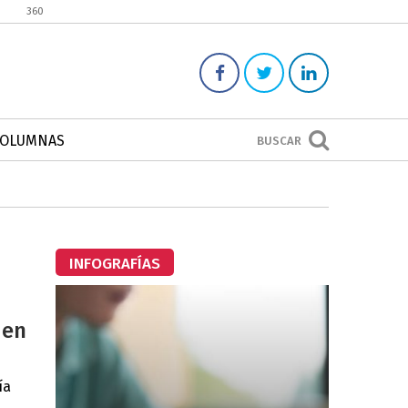
360
COLUMNAS
BUSCAR
INFOGRAFÍAS
 en
ía