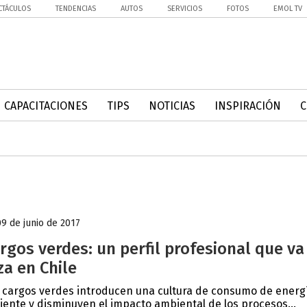
CTÁCULOS
TENDENCIAS
AUTOS
SERVICIOS
FOTOS
EMOL TV
CAPACITACIONES
TIPS
NOTICIAS
INSPIRACIÓN
09 de junio de 2017
rgos verdes: un perfil profesional que va
za en Chile
 cargos verdes introducen una cultura de consumo de energ
ciente y disminuyen el impacto ambiental de los procesos...