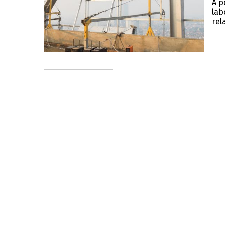
A p
lab
rel