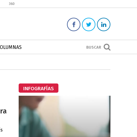
360
COLUMNAS
BUSCAR
INFOGRAFÍAS
ra
ís