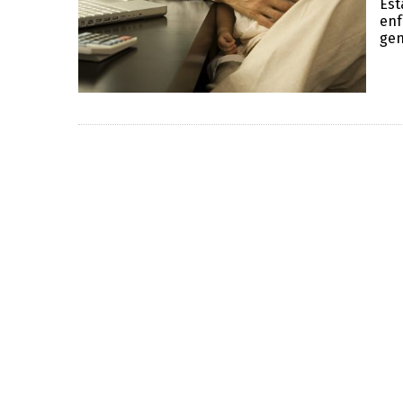
Est
enf
gen