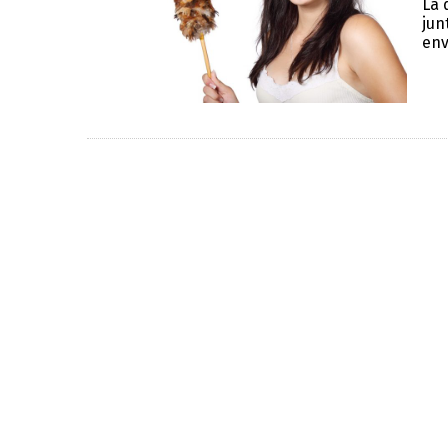
La 
jun
env