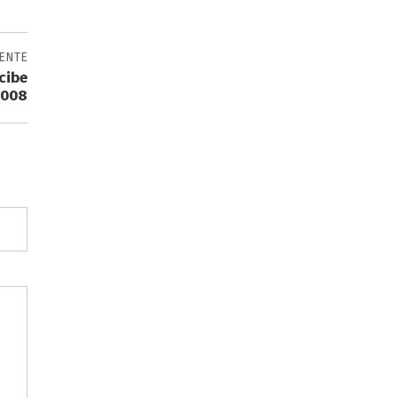
IENTE
cibe
2008