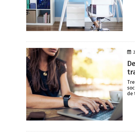
De
tr
Tre
soc
de 