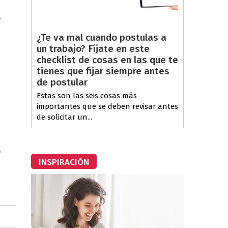
y
¿Te va mal cuando postulas a
un trabajo? Fíjate en este
e
checklist de cosas en las que te
a
tienes que fijar siempre antes
n
de postular
Estas son las seis cosas más
importantes que se deben revisar antes
l
de solicitar un...
n
e
s
INSPIRACIÓN