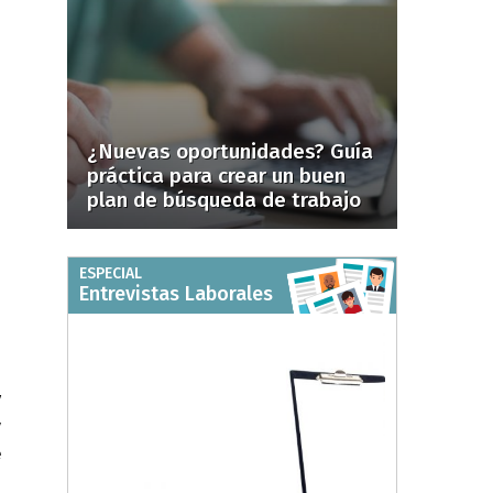
¿Nuevas oportunidades? Guía
práctica para crear un buen
plan de búsqueda de trabajo
ESPECIAL
Entrevistas Laborales
n
a
a
y
y
e