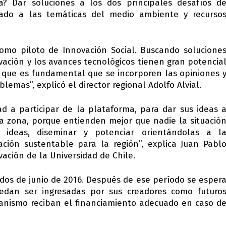
a? Dar soluciones a los dos principales desafíos d
ulado a las temáticas del medio ambiente y recurso
omo piloto de Innovación Social. Buscando solucione
ación y los avances tecnológicos tienen gran potencia
o que es fundamental que se incorporen las opiniones 
lemas”, explicó el director regional Adolfo Alvial.
dad a participar de la plataforma, para dar sus ideas 
a zona, porque entienden mejor que nadie la situació
 ideas, diseminar y potenciar orientándolas a l
ción sustentable para la región”, explica Juan Pabl
vación de la Universidad de Chile.
dos de junio de 2016. Después de ese período se esper
uedan ser ingresadas por sus creadores como futuro
ganismo reciban el financiamiento adecuado en caso d