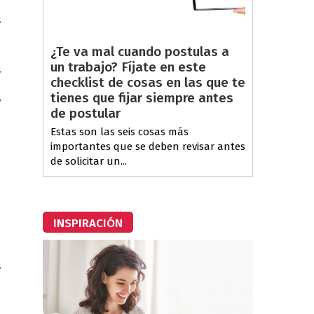
e
s
¿Te va mal cuando postulas a
un trabajo? Fíjate en este
s
checklist de cosas en las que te
l
tienes que fijar siempre antes
y
de postular
Estas son las seis cosas más
importantes que se deben revisar antes
a
de solicitar un...
n
a
o
INSPIRACIÓN
a
s
e