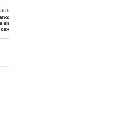
IENTE
ano:
a en
ica»