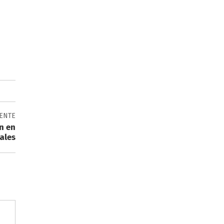
IENTE
n en
ales