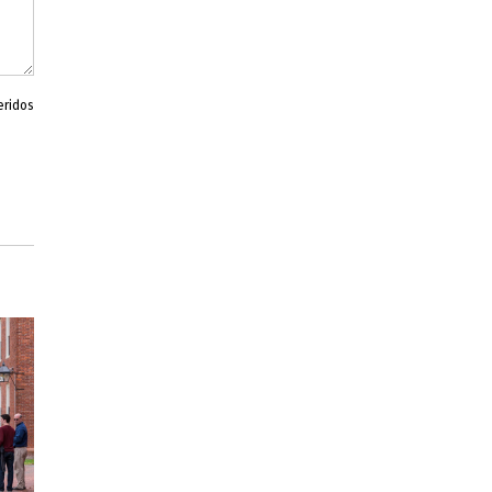
eridos