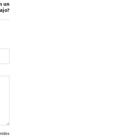
n un
ajo?
eridos