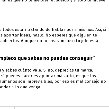
rmal es que no te mejoren el sueldo y si solo te mueve
s
e todos están tratando de hablar por si mismos. Así, si
res aportar ideas, hazlo. No esperes que alguien te
ubiertos. Aunque no lo creas, incluso tu jefe está
empleos que sabes no puedes conseguir”
s y sabes cuánto vale. Si no, deprecias tu marca,
 sí puedes hacer es apuntar más alto, es que los
humanos son imprevisibles, por eso es mal consejo no
ponder a lo que venga.