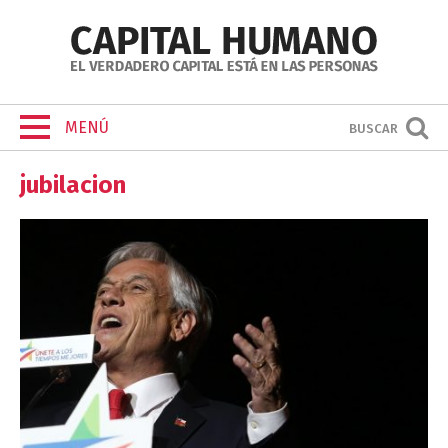
MENÚ
BUSCAR
jubilacion