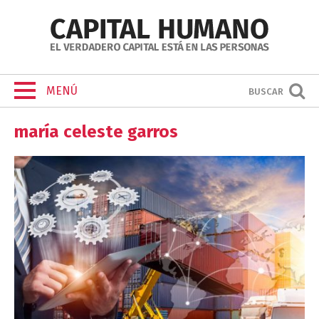
MENÚ
BUSCAR
maría celeste garros