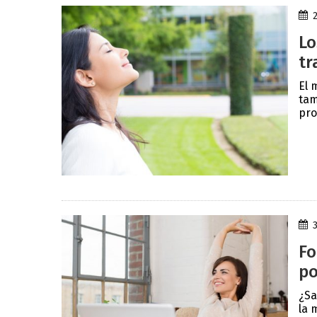
Lo
tr
El 
tam
pro
Fo
po
¿Sa
la 