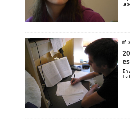
lab
20
es
En 
tra