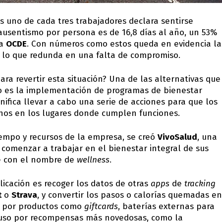
ís uno de cada tres trabajadores declara sentirse
ausentismo por persona es de 16,8 días al año, un 53%
la
OCDE
. Con números como estos queda en evidencia la
o, lo que redunda en una falta de compromiso.
a revertir esta situación? Una de las alternativas que
o es la implementación de programas de bienestar
nifica llevar a cabo una serie de acciones para que los
echos en los lugares donde cumplen funciones.
iempo y recursos de la empresa, se creó
VivoSalud
, una
comenzar a trabajar en el bienestar integral de sus
e con el nombre de
wellness
.
licación es recoger los datos de otras
apps
de
tracking
t
o
Strava
, y convertir los pasos o calorías quemadas en
r por productos como
giftcards
, baterías externas para
cluso por recompensas más novedosas, como la