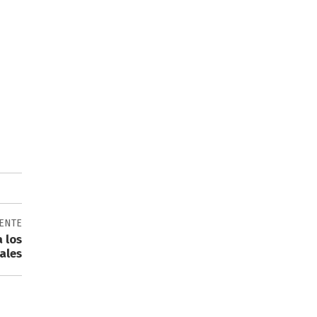
IENTE
a los
ales