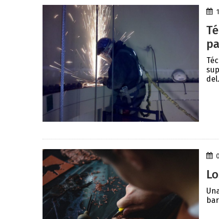
Té
pa
Téc
sup
del.
Lo
Una
bar