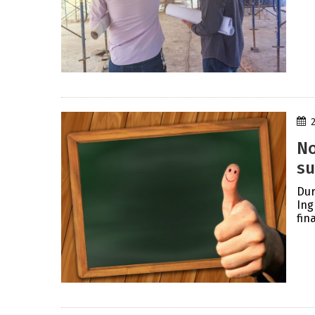
No
su
Dur
Ing
fin