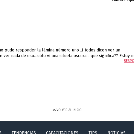
*Campos requ
no pude responder la lámina número uno ..( todos dicen ver un
 ver nada de eso…sólo ví una silueta oscura .. que significa?? Estoy ma
RESP
VOLVER AL INICIO
S
TENDENCIAS
CAPACITACIONES
TIPS
NOTICIAS