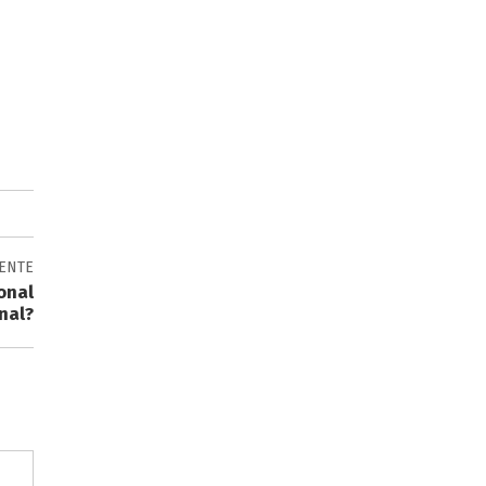
IENTE
onal
nal?