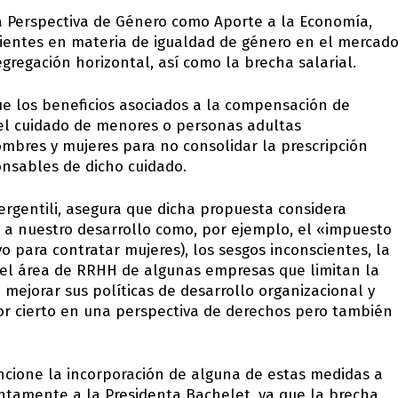
a Perspectiva de Género como Aporte a la Economía,
ientes en materia de igualdad de género en el mercad
egregación horizontal, así como la brecha salarial.
ue los beneficios asociados a la compensación de
 el cuidado de menores o personas adultas
mbres y mujeres para no consolidar la prescripción
onsables de dicho cuidado.
ergentili, asegura que dicha propuesta considera
 a nuestro desarrollo como, por ejemplo, el «impuesto
vo para contratar mujeres), los sesgos inconscientes, la
en el área de RRHH de algunas empresas que limitan la
mejorar sus políticas de desarrollo organizacional y
or cierto en una perspectiva de derechos pero también
ione la incorporación de alguna de estas medidas a
ntamente a la Presidenta Bachelet, ya que la brecha