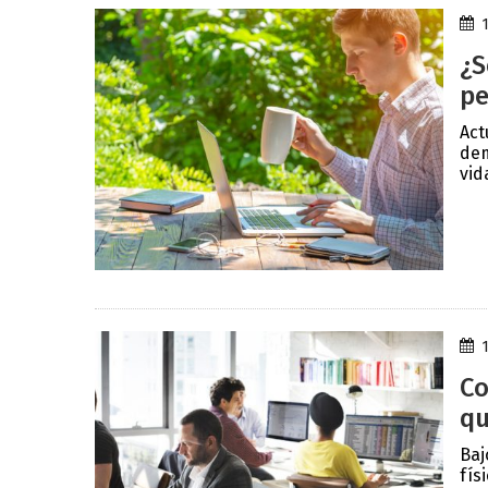
¿S
pe
Act
dem
vida
Co
qu
Baj
fís