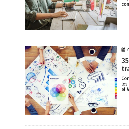
con
35
tr
Con
los
el 