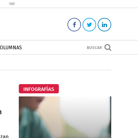
360
COLUMNAS
BUSCAR
INFOGRAFÍAS
n
ezan