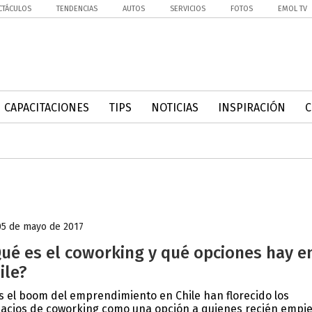
CTÁCULOS
TENDENCIAS
AUTOS
SERVICIOS
FOTOS
EMOL TV
CAPACITACIONES
TIPS
NOTICIAS
INSPIRACIÓN
05 de mayo de 2017
ué es el coworking y qué opciones hay e
ile?
s el boom del emprendimiento en Chile han florecido los
acios de coworking como una opción a quienes recién empi