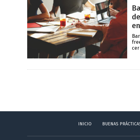
Ba
de
en
Bar
fre
cer
INICIO
BUENAS PRÁCTICA