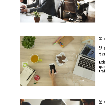
9 
tr
Exi
qui
tra