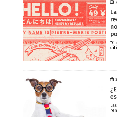
La
re
no
po
"Cu
dif
¿E
es
Las
ren