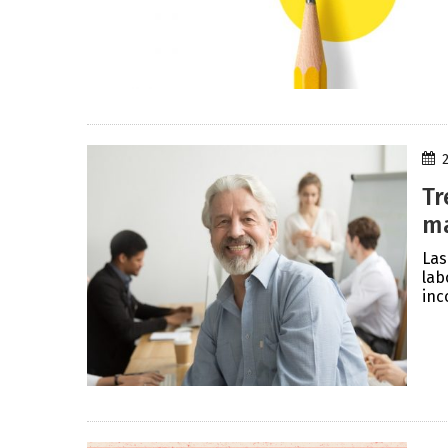
Tr
ma
Las
lab
inc