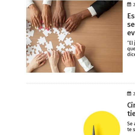
Es
se
ev
“El
que
dic
Ci
ti
Se 
te 