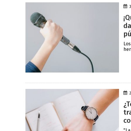
¡Q
da
pú
Los
her
¿T
tr
co
"La