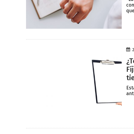
con
que
¿T
Fí
ti
Est
ant