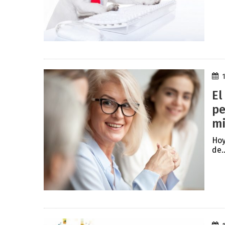
El
pe
mi
Hoy
de..