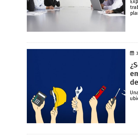
Exp
tra
pla
¿S
em
de
Una
ubi