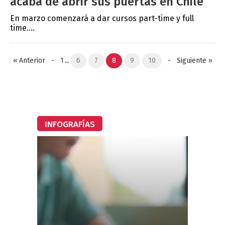
acaba de abrir sus puertas en Chile
En marzo comenzará a dar cursos part-time y full
time....
«
Anterior
-
1
...
6
7
8
9
10
-
Siguiente
»
INFOGRAFÍAS