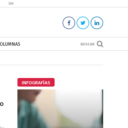
360
COLUMNAS
BUSCAR
INFOGRAFÍAS
do
..