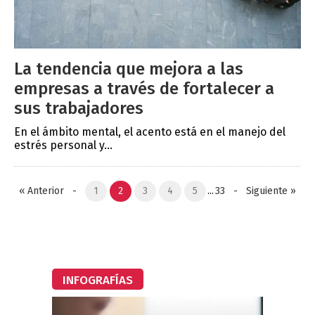
La tendencia que mejora a las
empresas a través de fortalecer a
sus trabajadores
En el ámbito mental, el acento está en el manejo del
estrés personal y...
«
Anterior
-
1
2
3
4
5
...
33
-
Siguiente
»
INFOGRAFÍAS