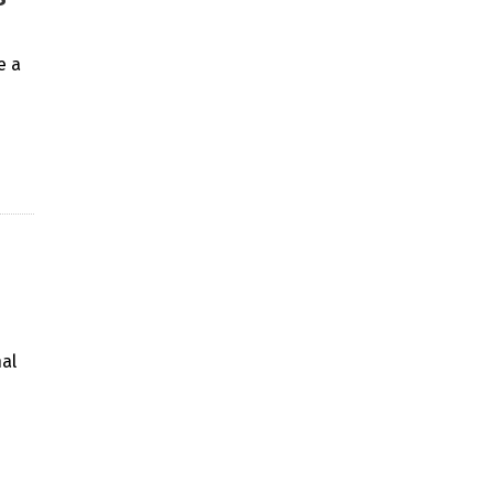
e a
al