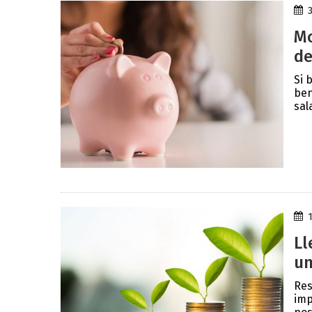
Mo
de
Si 
ben
sal
Ll
un
Res
imp