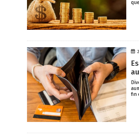
que 
Es
au
Div
aum
fin 