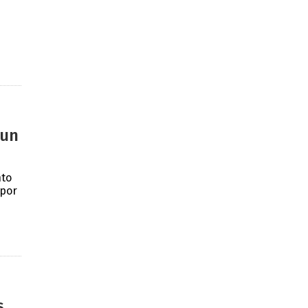
 un
nto
 por
s