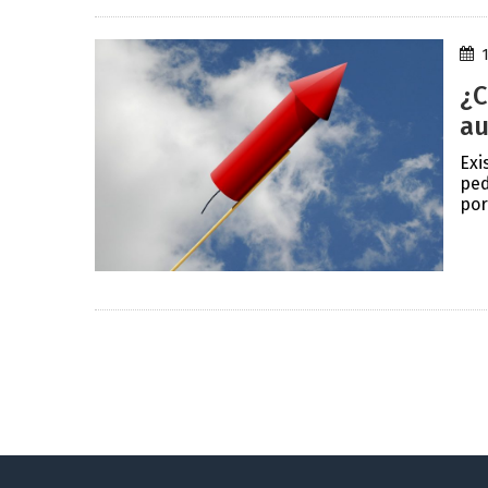
¿C
au
Exi
ped
por