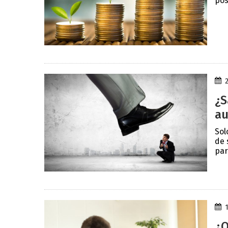
pos
¿S
au
Sol
de 
par
¿Q