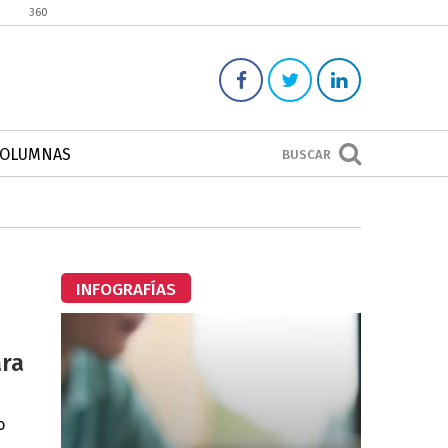
360
COLUMNAS
BUSCAR
INFOGRAFÍAS
ara
o