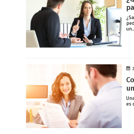
pa
¿Sa
ped
un..
Co
un
Una
es 