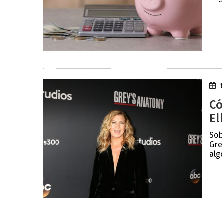
Có
El
Sob
Gre
alg