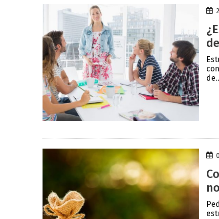
¿E
de
Est
con
de..
Co
no
Ped
est