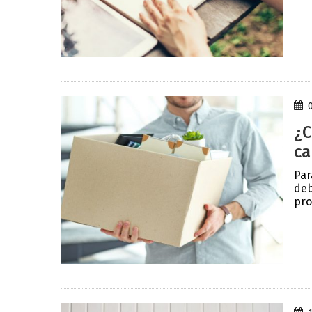
¿C
ca
Par
deb
pro