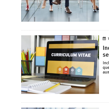
In
se
Inc
que
aum