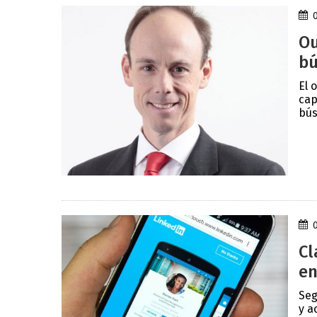
Ou
bú
El 
cap
bús
Cl
en
Seg
y a