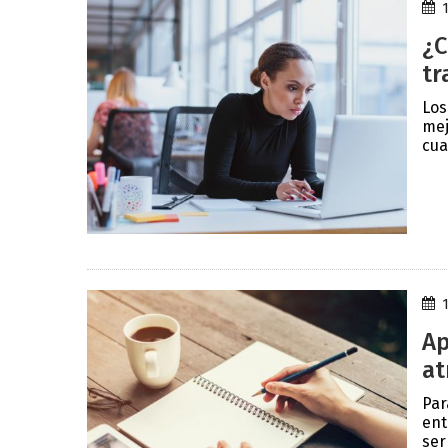
¿C
tr
Los
mej
cua
Ap
at
Par
ent
ser