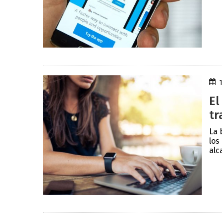
El
tr
La 
los
alc