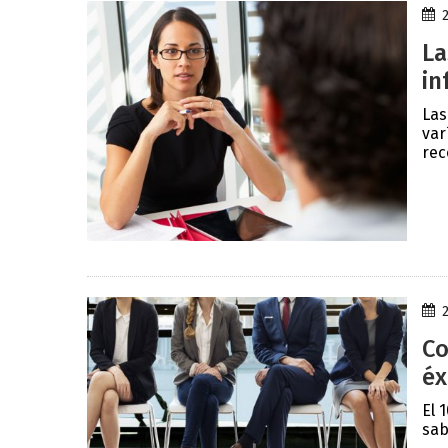
La
in
Las
var
rec
Co
éx
El 
sab