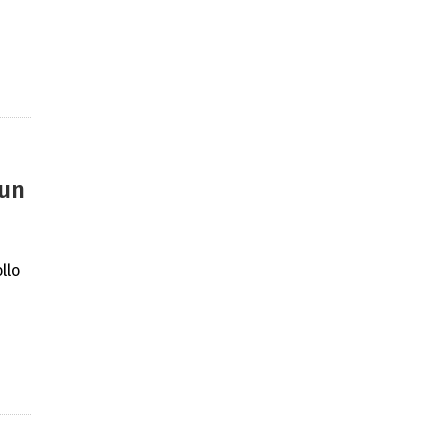
 un
llo