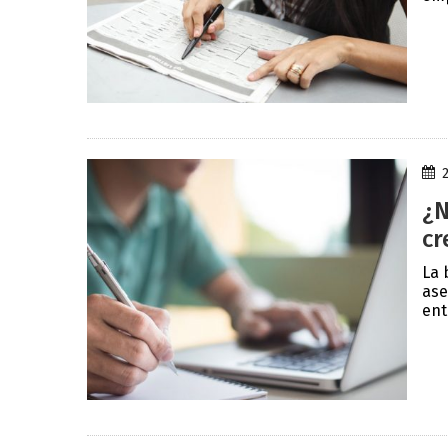
¿N
cr
La 
ase
ent