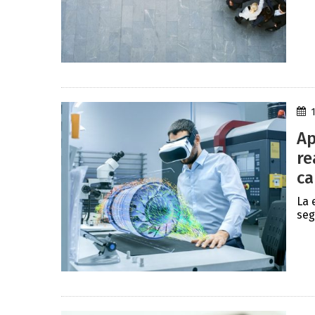
Ap
re
ca
La 
seg