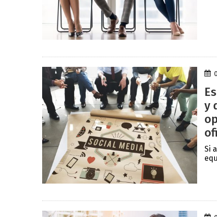
Es
y 
op
of
Si 
equ