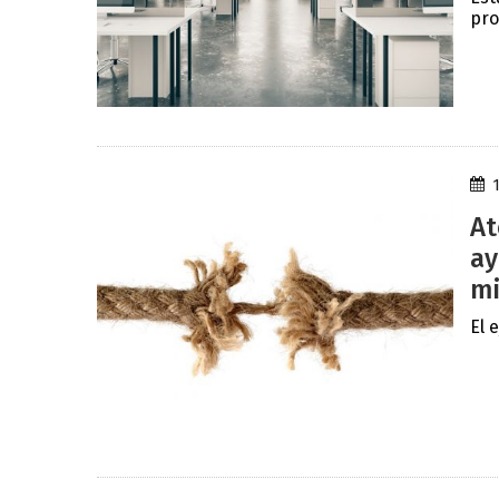
pro
At
ay
mi
El 