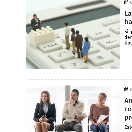
La
ha
Si 
der
tip
An
co
pr
Est