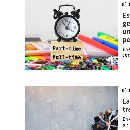
Es
ge
un
p
En 
ser
La
tr
En 
per