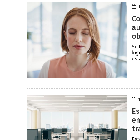
Co
au
ob
Se 
log
est
Es
em
tr
Est