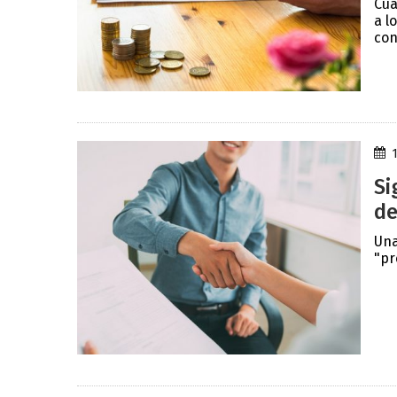
Cua
a l
con
Si
de
Una
"pr