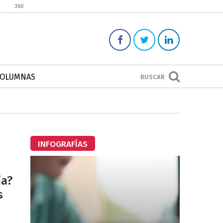
360
COLUMNAS
BUSCAR
INFOGRAFÍAS
ia?
s