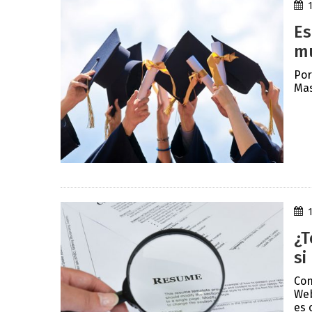
Es
mu
Por
Mas
¿T
si
Con
Web
es o