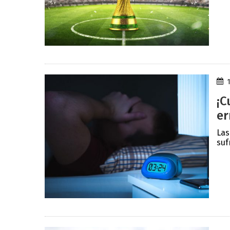
¡C
er
Las
suf