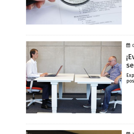
¡E
se
Exp
pos