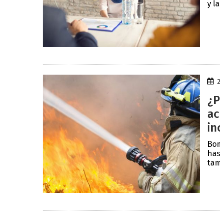
y la
¿P
ac
in
Bom
has
tam