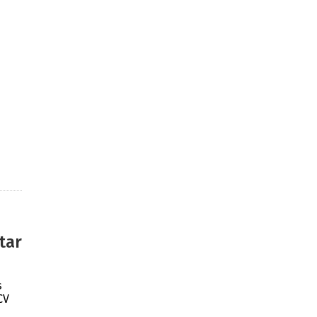
tar
s
CV