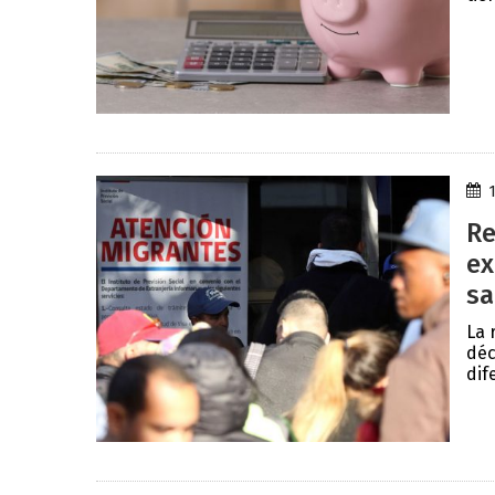
Re
ex
sa
La 
déc
dif