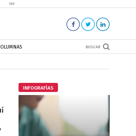
360
COLUMNAS
BUSCAR
INFOGRAFÍAS
uí
o