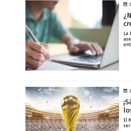
¿N
cr
La 
ase
ent
¡S
lo
El 
ser