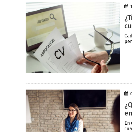
¿T
cu
Cad
per
¿Q
en
En 
cua