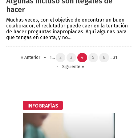
Algunas incluso son ilegales de
hacer
Muchas veces, con el objetivo de encontrar un buen
colaborador, el reclutador puede caer en la tentación
de hacer preguntas inapropiadas. Aquí algunas para
que tengas en cuenta, y no...
«
Anterior
-
1
...
2
3
4
5
6
...
31
-
Siguiente
»
INFOGRAFÍAS