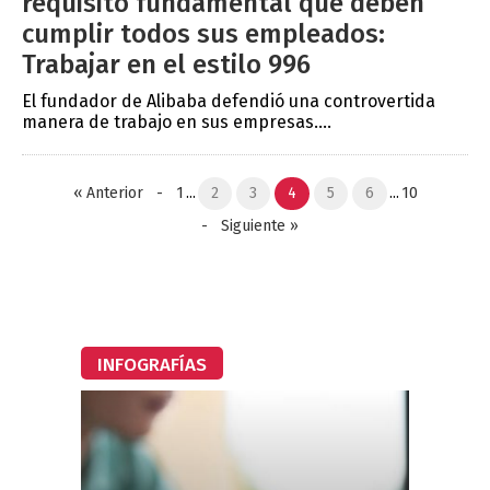
requisito fundamental que deben
cumplir todos sus empleados:
Trabajar en el estilo 996
El fundador de Alibaba defendió una controvertida
manera de trabajo en sus empresas....
«
Anterior
-
1
...
2
3
4
5
6
...
10
-
Siguiente
»
INFOGRAFÍAS