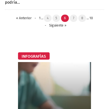
podría...
«
Anterior
-
1
...
4
5
6
7
8
...
10
-
Siguiente
»
INFOGRAFÍAS