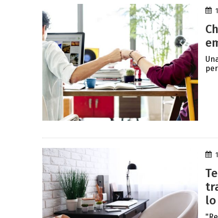
Ch
em
Una
per
Te
tr
lo
"Re