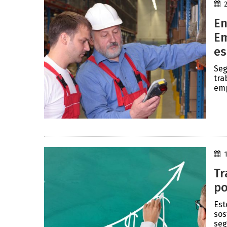
En
Em
es
Seg
tra
emp
Tr
po
Est
sos
seg