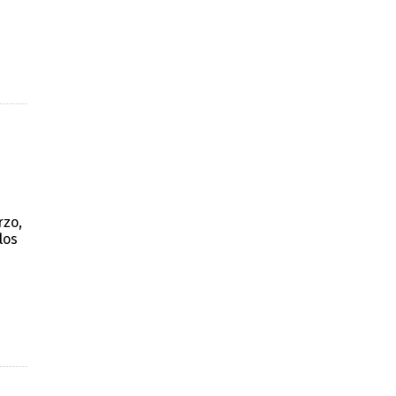
rzo,
los