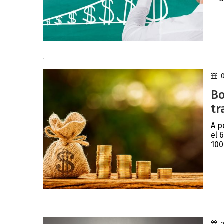
Bo
tr
A p
el 
100 