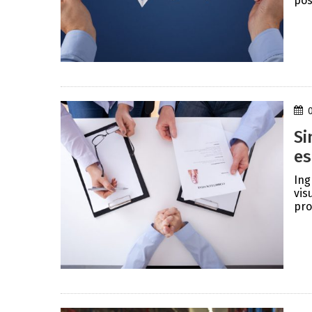
pos
Si
es
Ing
vis
pro