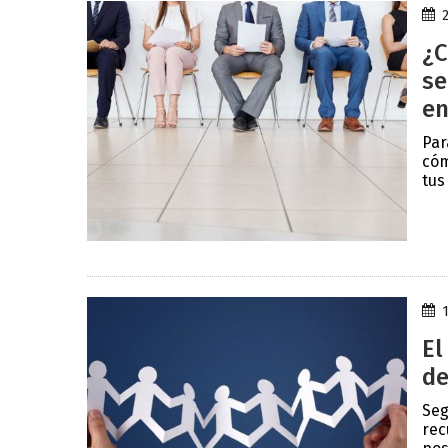
¿C
se
en
Par
cóm
tus
El
de
Seg
rec