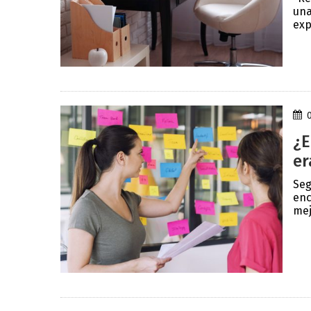
una
exp
¿E
er
Seg
enc
mej