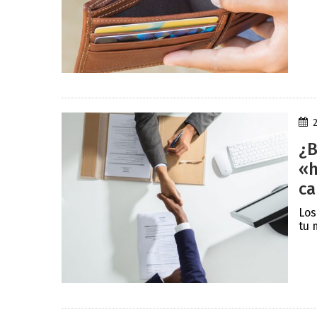
¿B
«h
ca
Los
tu 