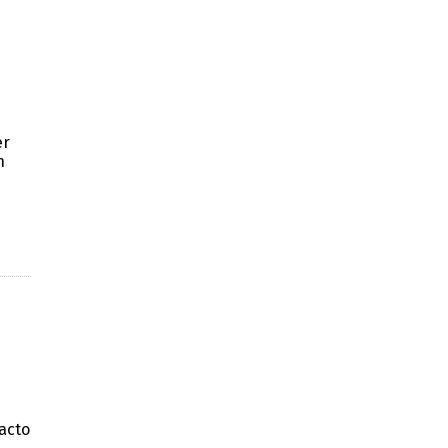
er
n
acto