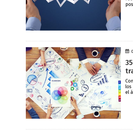
pos
35
tr
Con
los
el 