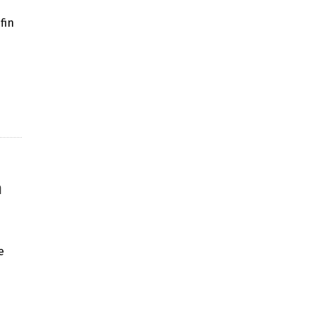
fin
n
e