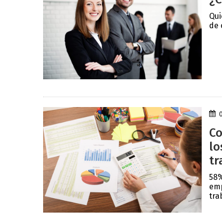
Qui
de 
Co
lo
tr
58%
emp
trab