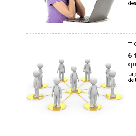
des
6 
qu
La 
de 