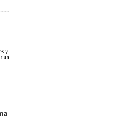
es y
er un
rma