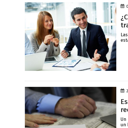
¿C
tr
Las
est
Es
re
Un 
un 