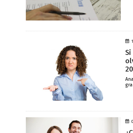
Si
ol
20
Ana
gra
¿C