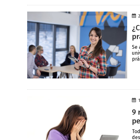
¿C
pr
Se 
uni
prá
9 
pe
Tod
des