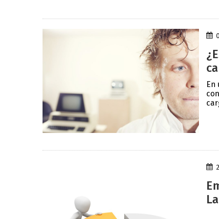
¿E
ca
En 
con
car
Em
La